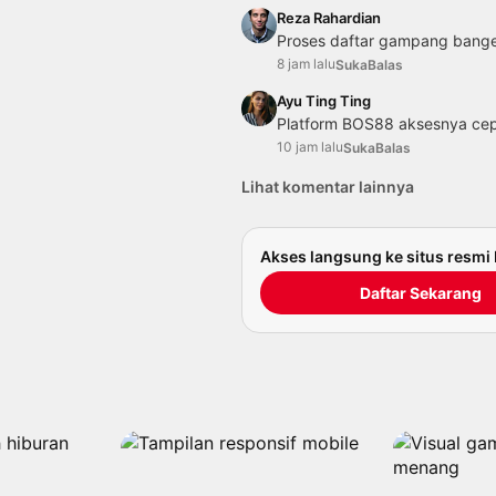
Reza Rahardian
Proses daftar gampang banget
8 jam lalu
Suka
Balas
Ayu Ting Ting
Platform BOS88 aksesnya cepet
10 jam lalu
Suka
Balas
Lihat komentar lainnya
Akses langsung ke situs resm
Daftar Sekarang