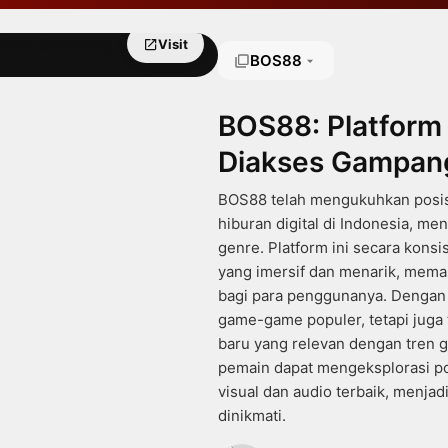
Visit
BOS88
BOS88: Platform
Diakses Gampang
BOS88 telah mengukuhkan posisi
hiburan digital di Indonesia, m
genre. Platform ini secara kon
yang imersif dan menarik, memas
bagi para penggunanya. Dengan 
game-game populer, tetapi juga
baru yang relevan dengan tren g
pemain dapat mengeksplorasi p
visual dan audio terbaik, menja
dinikmati.