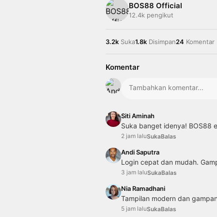
BOS88 Official
12.4k pengikut
3.2k
Suka
1.8k
Disimpan
24
Komentar
Komentar
Siti Aminah
Suka banget idenya! BOS88 e
2 jam lalu
Suka
Balas
Andi Saputra
Login cepat dan mudah. Gam
3 jam lalu
Suka
Balas
Nia Ramadhani
Tampilan modern dan gampang
5 jam lalu
Suka
Balas