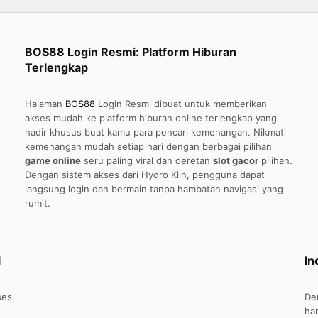
BOS88 Login Resmi: Platform Hiburan
Terlengkap
Halaman
BOS88
Login Resmi dibuat untuk memberikan
akses mudah ke platform hiburan online terlengkap yang
hadir khusus buat kamu para pencari kemenangan. Nikmati
kemenangan mudah setiap hari dengan berbagai pilihan
game online
seru paling viral dan deretan
slot gacor
pilihan.
Dengan sistem akses dari Hydro Klin, pengguna dapat
langsung login dan bermain tanpa hambatan navigasi yang
rumit.
l
In
ses
De
.
ha