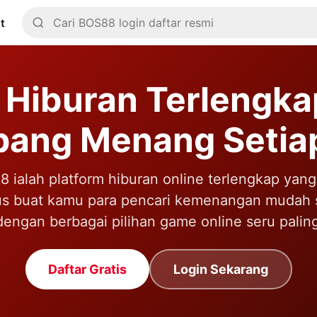
t
 Hiburan Terlengk
ang Menang Setiap
 ialah platform hiburan online terlengkap yang
s buat kamu para pencari kemenangan mudah 
 dengan berbagai pilihan game online seru paling 
Daftar Gratis
Login Sekarang